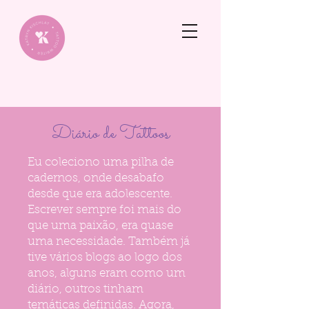
Diário de Tattoos
Eu coleciono uma pilha de
cadernos, onde desabafo
desde que era adolescente.
Escrever sempre foi mais do
que uma paixão, era quase
uma necessidade. Também já
tive vários blogs ao logo dos
anos, alguns eram como um
diário, outros tinham
temáticas definidas. Agora,