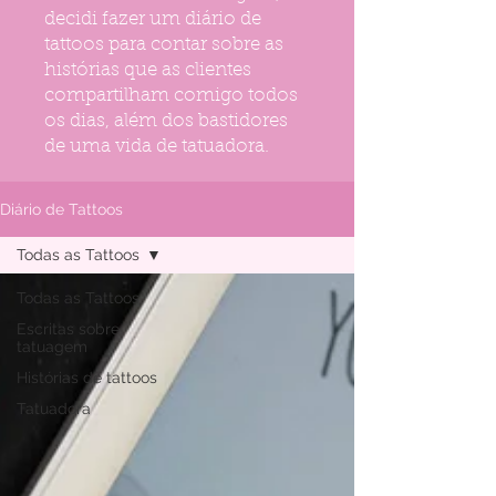
decidi fazer um diário de
tattoos para contar sobre as
histórias que as clientes
compartilham comigo todos
os dias, além dos bastidores
de uma vida de tatuadora.
Diário de Tattoos
Todas as Tattoos
Todas as Tattoos
Escritas sobre
tatuagem
Histórias de tattoos
Tatuadora