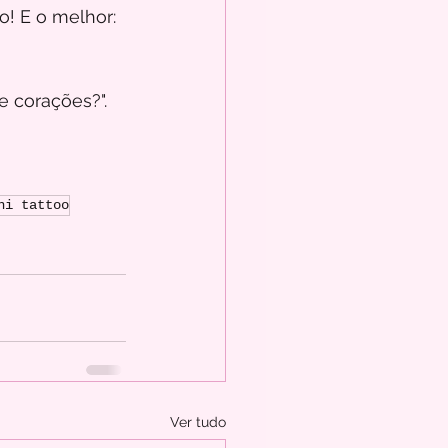
o! E o melhor: 
e corações?".
ni tattoo
Ver tudo