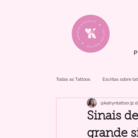
P
Todas as Tattoos
Escritas sobre t
@katryntattoo
31 d
Sinais d
grande s