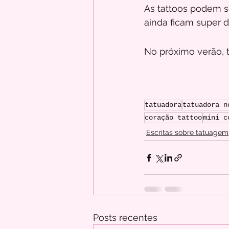
As tattoos podem se
ainda ficam super d
No próximo verão, t
tatuadora
tatuadora n
coração tattoo
mini c
Escritas sobre tatuagem
Posts recentes