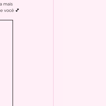
a mais 
de você 💕