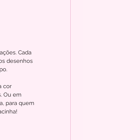
ações. Cada 
os desenhos 
po. 
 cor 
s. Ou em 
da, para quem 
acinha!