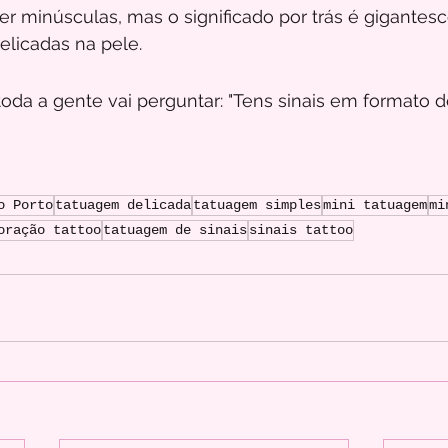
r minúsculas, mas o significado por trás é gigantesc
elicadas na pele. 
oda a gente vai perguntar: "Tens sinais em formato d
o Porto
tatuagem delicada
tatuagem simples
mini tatuagem
mi
oração tattoo
tatuagem de sinais
sinais tattoo