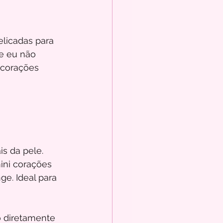
licadas para 
e eu não 
 corações 
s da pele. 
ni corações 
e. Ideal para 
 diretamente 